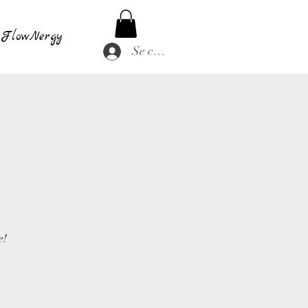
FlowNergy
Se connecter
e
e!