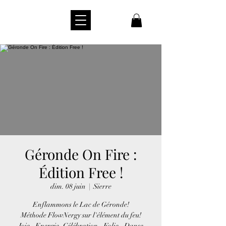
Géronde On Fire :
Édition Free !
dim. 08 juin
  |  
Sierre
Enflammons le Lac de Géronde!
Méthode FlowNergy sur l'élément du feu!
Joie - Energie- Célébration - Folie - Danse