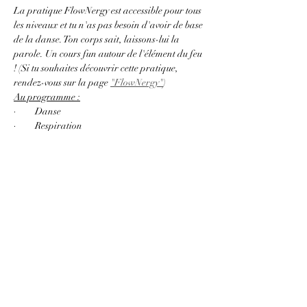
La pratique FlowNergy est accessible pour tous 
les niveaux et tu n'as pas besoin d'avoir de base 
de la danse. Ton corps sait, laissons-lui la 
parole. Un cours fun autour de l'élément du feu 
! (Si tu souhaites découvrir cette pratique, 
rendez-vous sur la page 
"FlowNergy"
)
Au programme :
·         Danse
·         Respiration
·         Pause détente et méditation
Matériel :
 pour plus de confort autour des 
mouvements au sol, je t'invite à prendre un 
tapis ou un linge de bain.
Afficher plus
Partager cet événement