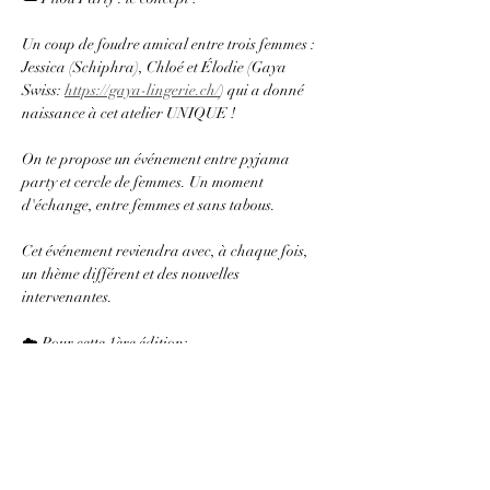
Un coup de foudre amical entre trois femmes : 
Jessica (Schiphra), Chloé et Élodie (Gaya 
Swiss: 
https://gaya-lingerie.ch/
) qui a donné 
naissance à cet atelier UNIQUE ! 
On te propose un événement entre pyjama 
party et cercle de femmes. Un moment 
d'échange, entre femmes et sans tabous. 
Cet événement reviendra avec, à chaque fois, 
un thème différent et des nouvelles 
intervenantes. 
☁️ Pour cette 1ère édition: 
On (Schiphra et Gaya Swiss) t'accueille sous le 
thème des menstruations. En plus du moment 
d'échange, nous te proposons une médiation 
auprès de la lune et une activité créative. 