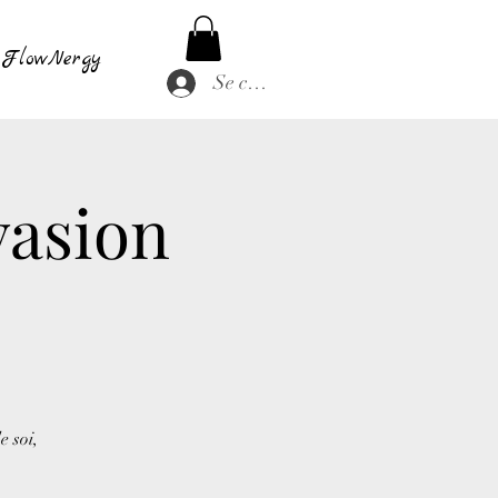
FlowNergy
Se connecter
asion
e soi,