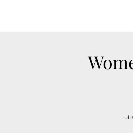
Wome
- Act