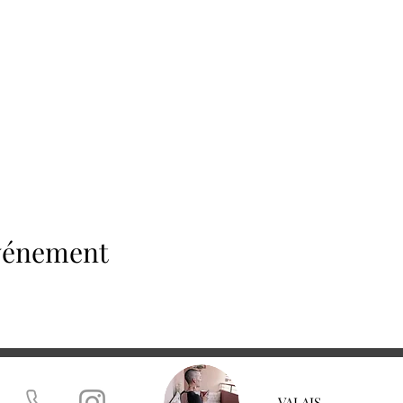
événement
​VALAIS,