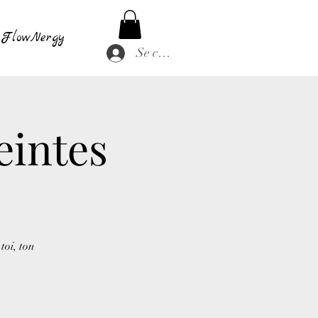
FlowNergy
Se connecter
eintes
toi, ton