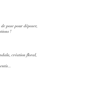
t de pose pour déposer,
tions !
ndala, création floral,
ntis...