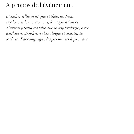
À propos de l'événement
L'atelier allie pratique et théorie. Nous
explorons le mouvement, la respiration et
d'autres pratiques telle que la sophrologie, avec
Kathleen. [Sophro-relaxologue et assistante
sociale. J’accompagne les personnes à prendre
conscience de leurs schémas et à aller vers un
mieux-être à la fois corporel et mental. À
l’écoute - bienveillante - sensible.]
Ce moment s'adresse aux couples qui souhaitent
prendre du temps pour se connecter avec leur/s
bébé/s. Un instant d'amour pour renforcer votre
lien et bénéficier d'informations pour se
préparer sereinement à l'accouchement.
Partager cet événement
Programme de l'atelier :
• Anatomie et explications des interventions
médicales
• Les phases d'accouchement